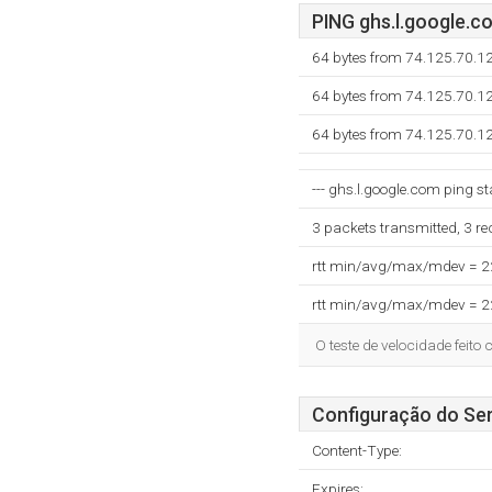
PING ghs.l.google.co
64 bytes from 74.125.70.1
64 bytes from 74.125.70.1
64 bytes from 74.125.70.1
--- ghs.l.google.com ping sta
3 packets transmitted, 3 r
rtt min/avg/max/mdev = 
rtt min/avg/max/mdev = 
O teste de velocidade feit
Configuração do Ser
Content-Type:
Expires: