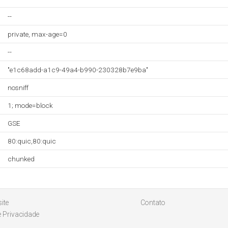
--
private, max-age=0
--
"e1c68add-a1c9-49a4-b990-230328b7e9ba"
nosniff
1; mode=block
GSE
80:quic,80:quic
chunked
ite
Contato
e Privacidade