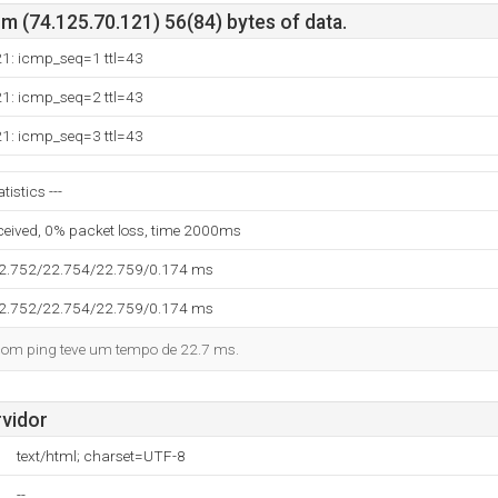
m (74.125.70.121) 56(84) bytes of data.
21: icmp_seq=1 ttl=43
21: icmp_seq=2 ttl=43
21: icmp_seq=3 ttl=43
tistics ---
eceived, 0% packet loss, time 2000ms
22.752/22.754/22.759/0.174 ms
22.752/22.754/22.759/0.174 ms
o com ping teve um tempo de 22.7 ms.
vidor
text/html; charset=UTF-8
--