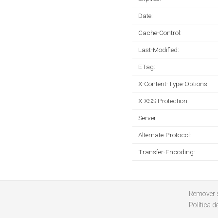
Date:
Cache-Control:
Last-Modified:
ETag:
X-Content-Type-Options:
X-XSS-Protection:
Server:
Alternate-Protocol:
Transfer-Encoding:
Remover s
Política d