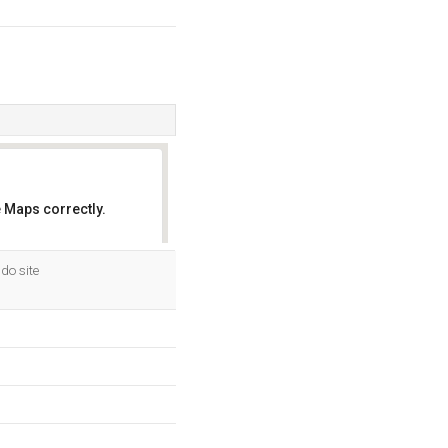
 Maps correctly.
OK
do site