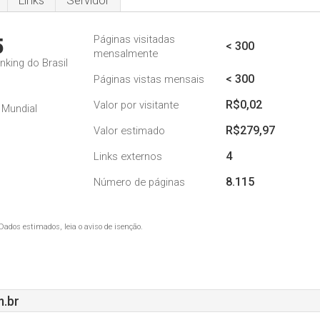
Links
Servidor
Páginas visitadas
5
< 300
mensalmente
nking do Brasil
< 300
Páginas vistas mensais
R$0,02
Valor por visitante
 Mundial
R$279,97
Valor estimado
4
Links externos
8.115
Número de páginas
Dados estimados, leia o aviso de isenção.
.br