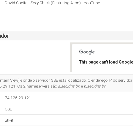
David Guetta - Sexy Chick (Featuring Akon) - YouTube
idor
This page can't load Google
Do you own this website?
ntain View) é onde o servidor GSE está localizado. O endereço IP do servidor 
25.29.121. Os 2 nameservers são
a.sec.dns.br
, e
b.sec.dns.br
.
74.125.29.121
GSE
utf-8