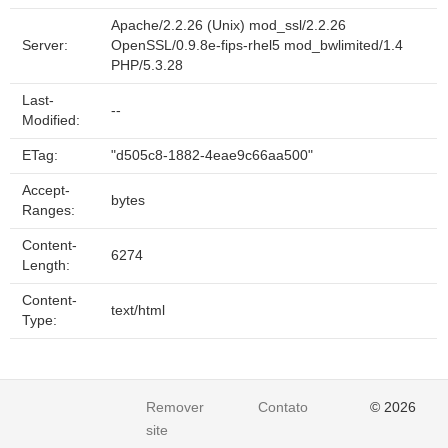
Apache/2.2.26 (Unix) mod_ssl/2.2.26
Server:
OpenSSL/0.9.8e-fips-rhel5 mod_bwlimited/1.4
PHP/5.3.28
Last-
--
Modified:
ETag:
"d505c8-1882-4eae9c66aa500"
Accept-
bytes
Ranges:
Content-
6274
Length:
Content-
text/html
Type:
Remover
Contato
© 2026
site