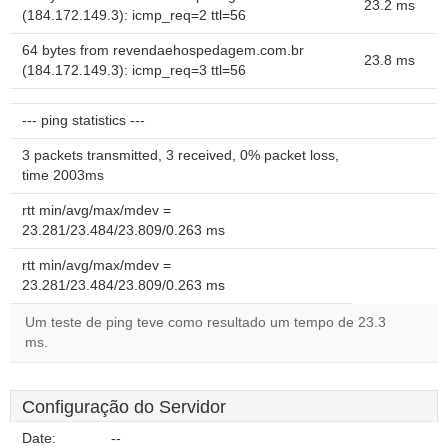
23.2 ms
(184.172.149.3): icmp_req=2 ttl=56
64 bytes from revendaehospedagem.com.br
23.8 ms
(184.172.149.3): icmp_req=3 ttl=56
--- ping statistics ---
3 packets transmitted, 3 received, 0% packet loss,
time 2003ms
rtt min/avg/max/mdev =
23.281/23.484/23.809/0.263 ms
rtt min/avg/max/mdev =
23.281/23.484/23.809/0.263 ms
Um teste de ping teve como resultado um tempo de 23.3
ms.
Configuração do Servidor
Date:
--