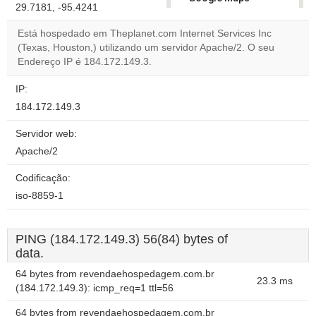
29.7181, -95.4241
correctly.
Está hospedado em Theplanet.com Internet Services Inc
Do you
(Texas, Houston,) utilizando um servidor Apache/2. O seu
OK
own this
Endereço IP é 184.172.149.3.
website?
IP:
184.172.149.3
Servidor web:
Apache/2
Codificação:
iso-8859-1
PING (184.172.149.3) 56(84) bytes of
data.
64 bytes from revendaehospedagem.com.br
23.3 ms
(184.172.149.3): icmp_req=1 ttl=56
64 bytes from revendaehospedagem.com.br