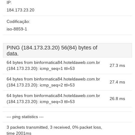
IP:
184.173.23.20
Codificação:
iso-8859-1
PING (184.173.23.20) 56(84) bytes of
data.
64 bytes from binformatica84.hoteldaweb.com.br
27.3 ms
(184.173.23.20): icmp_seq=1 ttl=53
64 bytes from binformatica84.hoteldaweb.com.br
27.4 ms
(184.173.23.20): icmp_seq=2 ttl=53
64 bytes from binformatica84.hoteldaweb.com.br
26.8 ms
(184.173.23.20): icmp_seq=3 ttl=53
--- ping statistics ---
3 packets transmitted, 3 received, 0% packet loss,
time 2001ms