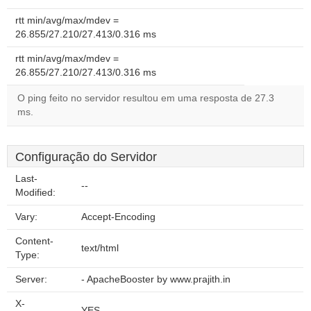
rtt min/avg/max/mdev =
26.855/27.210/27.413/0.316 ms
rtt min/avg/max/mdev =
26.855/27.210/27.413/0.316 ms
O ping feito no servidor resultou em uma resposta de 27.3
ms.
Configuração do Servidor
Last-
--
Modified:
Vary:
Accept-Encoding
Content-
text/html
Type:
Server:
- ApacheBooster by www.prajith.in
X-
YES