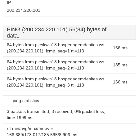
IP:
200.234.220.101
PING (200.234.220.101) 56(84) bytes of
data.
64 bytes from pleskwin18.hospedagemdesites.ws
166 ms
(200.234.220.101): icmp_seq=1 ttl=113
64 bytes from pleskwin18.hospedagemdesites.ws
185 ms
(200.234.220.101): icmp_seq=2 ttl=113
64 bytes from pleskwin18.hospedagemdesites.ws
166 ms
(200.234.220.101): icmp_seq=3 ttl=113
--- ping statistics ---
3 packets transmitted, 3 received, 0% packet loss,
time 1999ms
rtt min/avg/max/mdev =
166.689/173.017/185.595/8.906 ms