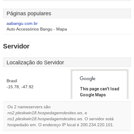
Páginas populares
aabangu.com.br
Auto Accessórios Bangu - Mapa
Servidor
Localização do Servidor
Brasil
-15.78, -47.92
This page can't load
Google Maps
correctly.
Os 2 nameservers são
ns2.pleskwin18.hospedagemdesites.ws
, e
Do you
OK
ns1.pleskwin18.hospedagemdesites.ws
. O servidor está
own this
website?
hospedado em. O endereço IP local é 200.234.220.101.