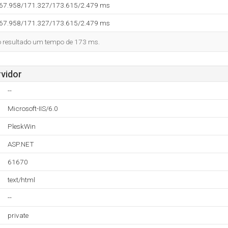
167.958/171.327/173.615/2.479 ms
167.958/171.327/173.615/2.479 ms
o resultado um tempo de 173 ms.
vidor
--
Microsoft-IIS/6.0
PleskWin
ASP.NET
61670
text/html
--
private