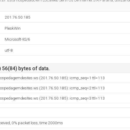
.br
. Está hospedado em Locaweb Servi Os De Internet S A Parana, utilizand
201.76.50.185
PleskWin
Microsoft-IIS/6
utf-8
 56(84) bytes of data.
hospedagemdesites.ws (201.76.50.185): icmp_seq=1 ttl=113
hospedagemdesites.ws (201.76.50.185): icmp_seq=2 ttl=113
hospedagemdesites.ws (201.76.50.185): icmp_seq=3 ttl=113
eceived, 0% packet loss, time 2000ms