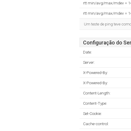
rtt min/avg/max/mdev = 
rtt min/avg/max/mdev = 
Um teste de ping teve com
Configuração do Ser
Date:
Server:
X-Powered-By:
X-Powered-By:
Content-Length:
Content-Type:
Set-Cookie:
Cache-control: