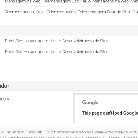
Mensagem na Web, Telemensagem São Paulo, Mensagens na Web, M
..
Telemensagens, Ouvir Telemensagens, Telemensagem Fonada Para Ou
Point Site, Hospedagem de site, Desenvolvimento de Sites
Point Site, Hospedagem de site, Desenvolvimento de Sites
idor
t S A
This page can't load Google
Do you own this website?
a a linguagem PleskWin. Os 2 nameservers são
ns1.aaatelemensagem.com.