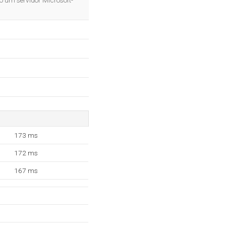
o um servidor Microsoft-
173 ms
172 ms
167 ms