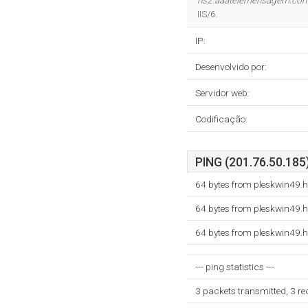
ns2.aaatelemensagem.com
IIS/6.
IP:
Desenvolvido por:
Servidor web:
Codificação:
PING (201.76.50.185)
64 bytes from pleskwin49.
64 bytes from pleskwin49.
64 bytes from pleskwin49.
--- ping statistics ---
3 packets transmitted, 3 r