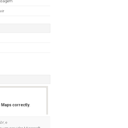
ensagem
vir
 Maps correctly.
OK
br
, e