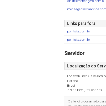
disktelemensagem.com.b..
mensagensromantica.com
Links para fora
pointsite.com.br
pointsite.com.br
Servidor
Localização do Serv
Locaweb Servi Os De Interne
Parana
Brasil
-13.581921, -51.855469
O site foi programado par