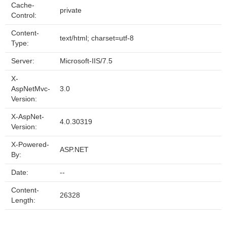
Cache-
private
Control:
Content-
text/html; charset=utf-8
Type:
Server:
Microsoft-IIS/7.5
X-
AspNetMvc-
3.0
Version:
X-AspNet-
4.0.30319
Version:
X-Powered-
ASP.NET
By:
Date:
--
Content-
26328
Length: