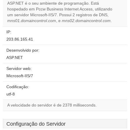
ASP.NET é o seu ambiente de programação. Está
hospedado em Pccw Business Internet Access, utilizando
Do you
OK
um servidor Microsoft-IIS/7. Possui 2 registros de DNS,
own this
website?
mns01.domaincontrol.com
, e
mns02.domaincontrol.com
.
IP:
203.86.165.41
Desenvolvido por:
ASP.NET
Servidor web:
Microsoft-IIS/7
Codificação:
utf-8
A velocidade do servidor é de 2378 milliseconds.
Configuração do Servidor