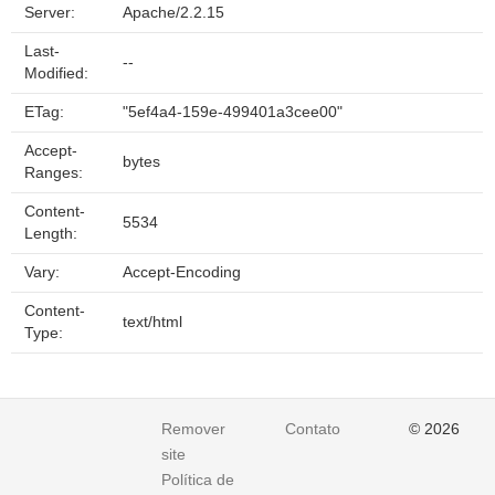
Server:
Apache/2.2.15
Last-
--
Modified:
ETag:
"5ef4a4-159e-499401a3cee00"
Accept-
bytes
Ranges:
Content-
5534
Length:
Vary:
Accept-Encoding
Content-
text/html
Type:
Remover
Contato
© 2026
site
Política de