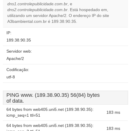
OK
dns1.controlepublicidade.com.br
, e
own this
website?
dns2.controlepublicidade.com.br
. Está hospedado em,
utilizando um servidor Apache/2. O endereço IP do site
A3bambiental.com.br é 189.38.90.35.
IP:
189.38.90.35
Servidor web:
Apache/2
Codificação:
utf-8
PING www. (189.38.90.35) 56(84) bytes
of data.
64 bytes from web405.uni5.net (189.38.90.35):
183 ms
icmp_seq=1 ttl=51
64 bytes from web405.uni5.net (189.38.90.35):
183 ms