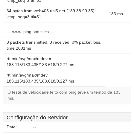
icmp_seq=2 ttl=51
64 bytes from web405.uni5.net (189.38.90.35):
183 ms
icmp_seq=3 ttl=51
--- www. ping statistics ---
3 packets transmitted, 3 received, 0% packet loss,
time 2001ms
rtt min/avg/max/mdev =
183.115/183.435/183.618/0.227 ms
rtt min/avg/max/mdev =
183.115/183.435/183.618/0.227 ms
O teste de velocidade feito com ping teve um tempo de 183
ms.
Configuração do Servidor
Date:
--