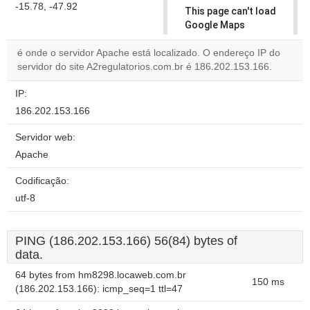
-15.78, -47.92
This page can't load
Google Maps
correctly.
é onde o servidor Apache está localizado. O endereço IP do
servidor do site A2regulatorios.com.br é 186.202.153.166.
Do you
OK
own this
website?
IP:
186.202.153.166
Servidor web:
Apache
Codificação:
utf-8
PING (186.202.153.166) 56(84) bytes of
data.
64 bytes from hm8298.locaweb.com.br
150 ms
(186.202.153.166): icmp_seq=1 ttl=47