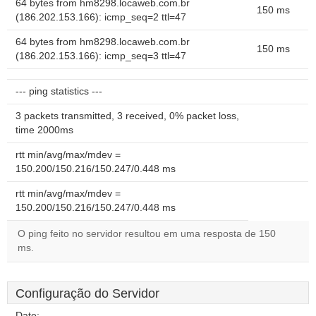
64 bytes from hm8298.locaweb.com.br
150 ms
(186.202.153.166): icmp_seq=2 ttl=47
64 bytes from hm8298.locaweb.com.br
150 ms
(186.202.153.166): icmp_seq=3 ttl=47
--- ping statistics ---
3 packets transmitted, 3 received, 0% packet loss,
time 2000ms
rtt min/avg/max/mdev =
150.200/150.216/150.247/0.448 ms
rtt min/avg/max/mdev =
150.200/150.216/150.247/0.448 ms
O ping feito no servidor resultou em uma resposta de 150
ms.
Configuração do Servidor
Date:
--