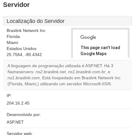
Servidor
Localização do Servidor
Braslink Network Inc
Florida
Miami
This page can't load
Estados Unidos
Google Maps
25.7564, -80.4342
correctly.
A linguagem de programação utilizada é ASP.NET. Há 3
Nameservers:
ns2.braslink.net
,
ns1.braslink.com.br
, e
Do you
OK
ns1.braslink.com
. Está hospedado em Braslink Network Inc
own this
website?
(Florida, Miami,) utilizando um servidor Microsoft-IIS/6.
IP:
204.16.2.45
Desenvolvido por:
ASP.NET
Servidor web: