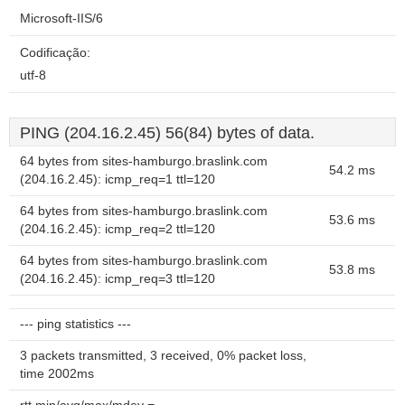
Microsoft-IIS/6
Codificação:
utf-8
PING (204.16.2.45) 56(84) bytes of data.
64 bytes from sites-hamburgo.braslink.com
54.2 ms
(204.16.2.45): icmp_req=1 ttl=120
64 bytes from sites-hamburgo.braslink.com
53.6 ms
(204.16.2.45): icmp_req=2 ttl=120
64 bytes from sites-hamburgo.braslink.com
53.8 ms
(204.16.2.45): icmp_req=3 ttl=120
--- ping statistics ---
3 packets transmitted, 3 received, 0% packet loss,
time 2002ms