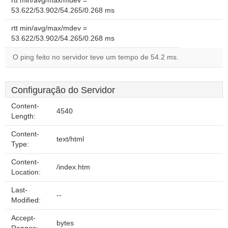
rtt min/avg/max/mdev =
53.622/53.902/54.265/0.268 ms
rtt min/avg/max/mdev =
53.622/53.902/54.265/0.268 ms
O ping feito no servidor teve um tempo de 54.2 ms.
Configuração do Servidor
Content-
4540
Length:
Content-
text/html
Type:
Content-
/index.htm
Location:
Last-
--
Modified:
Accept-
bytes