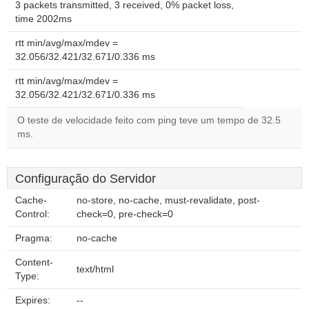
3 packets transmitted, 3 received, 0% packet loss,
time 2002ms
rtt min/avg/max/mdev =
32.056/32.421/32.671/0.336 ms
rtt min/avg/max/mdev =
32.056/32.421/32.671/0.336 ms
O teste de velocidade feito com ping teve um tempo de 32.5
ms.
Configuração do Servidor
Cache-
no-store, no-cache, must-revalidate, post-
Control:
check=0, pre-check=0
Pragma:
no-cache
Content-
text/html
Type:
Expires:
--