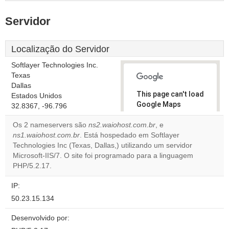
Servidor
Localização do Servidor
Softlayer Technologies Inc.
Texas
Dallas
This page can't load
Estados Unidos
Google Maps
32.8367, -96.796
correctly.
Os 2 nameservers são
ns2.waiohost.com.br
, e
ns1.waiohost.com.br
. Está hospedado em Softlayer
Do you
OK
Technologies Inc (Texas, Dallas,) utilizando um servidor
own this
website?
Microsoft-IIS/7. O site foi programado para a linguagem
PHP/5.2.17.
IP:
50.23.15.134
Desenvolvido por: