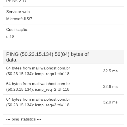
PHP/5.2.17
Servidor web:
Microsoft-IIS/7
Codificação:
utf-8
PING (50.23.15.134) 56(84) bytes of
data.
64 bytes from mail.waiohost.com.br
32.5 ms
(50.23.15.134): icmp_req=1 ttl=118
64 bytes from mail.waiohost.com.br
32.6 ms
(50.23.15.134): icmp_req=2 ttl=118
64 bytes from mail.waiohost.com.br
32.0 ms
(50.23.15.134): icmp_req=3 ttl=118
--- ping statistics ---