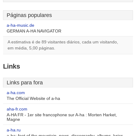
Páginas populares
a-ha-music.de
GERMAN A-HA NAVIGATOR
A estimativa é de 89 visitantes diários, cada um visitando,
em média, 5,00 páginas.
Links
Links para fora
a-ha.com
The Official Website of a-ha
aha-fr.com
A-HA FR - 1er site francophone sur A-ha : Morten Harket,
Magne
a-ha.ru
a-ha: foot of the mountain, news, discography, albums, lyrics,